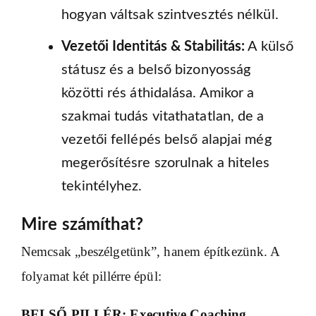
hogyan váltsak szintvesztés nélkül.
Vezetői Identitás & Stabilitás:
A külső
státusz és a belső bizonyosság
közötti rés áthidalása. Amikor a
szakmai tudás vitathatatlan, de a
vezetői fellépés belső alapjai még
megerősítésre szorulnak a hiteles
tekintélyhez.
Mire számíthat?
Nemcsak „beszélgetünk”, hanem építkezünk. A
folyamat két pillérre épül:
BELSŐ PILLÉR: Executive Coaching