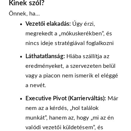
Kinek szól?
Önnek, ha…
Vezetői elakadás:
Úgy érzi,
megrekedt a „mókuskerékben”, és
nincs ideje stratégiával foglalkozni
Láthatatlanság:
Hiába szállítja az
eredményeket, a szervezeten belül
vagy a piacon nem ismerik el eléggé
a nevét.
Executive Pivot (Karrierváltás):
Már
nem az a kérdés, „hol találok
munkát”, hanem az, hogy „mi az én
valódi vezetői küldetésem”, és